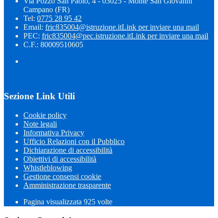
Via Pozzo San Paolo, 4 - 03025 - Monte San Giovanni
Campano (FR)
Tel:
0775 28 95 42
Email:
fric835004@istruzione.it
Link per inviare una mail
PEC:
fric835004@pec.istruzione.it
Link per inviare una mail
C.F.: 80009510605
Sezione Link Utili
Cookie policy
Note legali
Informativa Privacy
Ufficio Relazioni con il Pubblico
Dichiarazione di accessibilità
Obiettivi di accessibilità
Whistleblowing
Gestione consensi cookie
Amministrazione trasparente
Pagina visualizzata
925
volte