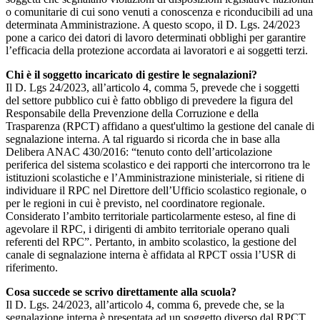
o comunitarie di cui sono venuti a conoscenza e riconducibili ad una
determinata Amministrazione. A questo scopo, il D. Lgs. 24/2023
pone a carico dei datori di lavoro determinati obblighi per garantire
l’efficacia della protezione accordata ai lavoratori e ai soggetti terzi.
Chi è il soggetto incaricato di gestire le segnalazioni?
Il D. Lgs 24/2023, all’articolo 4, comma 5, prevede che i soggetti
del settore pubblico cui è fatto obbligo di prevedere la figura del
Responsabile della Prevenzione della Corruzione e della
Trasparenza (RPCT) affidano a quest'ultimo la gestione del canale di
segnalazione interna. A tal riguardo si ricorda che in base alla
Delibera ANAC 430/2016: “tenuto conto dell’articolazione
periferica del sistema scolastico e dei rapporti che intercorrono tra le
istituzioni scolastiche e l’Amministrazione ministeriale, si ritiene di
individuare il RPC nel Direttore dell’Ufficio scolastico regionale, o
per le regioni in cui è previsto, nel coordinatore regionale.
Considerato l’ambito territoriale particolarmente esteso, al fine di
agevolare il RPC, i dirigenti di ambito territoriale operano quali
referenti del RPC”. Pertanto, in ambito scolastico, la gestione del
canale di segnalazione interna è affidata al RPCT ossia l’USR di
riferimento.
Cosa succede se scrivo direttamente alla scuola?
Il D. Lgs. 24/2023, all’articolo 4, comma 6, prevede che, se la
segnalazione interna è presentata ad un soggetto diverso dal RPCT