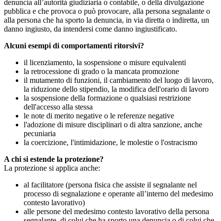
denuncia all’autorità giudiziaria o contabile, o della divulgazione
pubblica e che provoca o può provocare, alla persona segnalante o
alla persona che ha sporto la denuncia, in via diretta o indiretta, un
danno ingiusto, da intendersi come danno ingiustificato.
Alcuni esempi di comportamenti ritorsivi?
il licenziamento, la sospensione o misure equivalenti
la retrocessione di grado o la mancata promozione
il mutamento di funzioni, il cambiamento del luogo di lavoro,
la riduzione dello stipendio, la modifica dell'orario di lavoro
la sospensione della formazione o qualsiasi restrizione
dell'accesso alla stessa
le note di merito negative o le referenze negative
l'adozione di misure disciplinari o di altra sanzione, anche
pecuniaria
la coercizione, l'intimidazione, le molestie o l'ostracismo
A chi si estende la protezione?
La protezione si applica anche:
al facilitatore (persona fisica che assiste il segnalante nel
processo di segnalazione e operante all’interno del medesimo
contesto lavorativo)
alle persone del medesimo contesto lavorativo della persona
segnalante, di colui che ha sporto una denuncia o di colui che