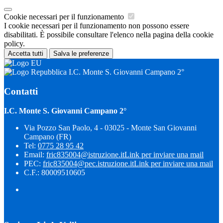
Cookie necessari per il funzionamento
I cookie necessari per il funzionamento non possono essere
disabilitati. È possibile consultare l'elenco nella pagina della cookie
policy.
Accetta tutti
Salva le preferenze
I.C. Monte S. Giovanni Campano 2°
Contatti
I.C. Monte S. Giovanni Campano 2°
Via Pozzo San Paolo, 4 - 03025 - Monte San Giovanni
Campano (FR)
Tel:
0775 28 95 42
Email:
fric835004@istruzione.it
Link per inviare una mail
PEC:
fric835004@pec.istruzione.it
Link per inviare una mail
C.F.: 80009510605