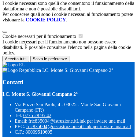
I cookie necessari sono quelli che consentono il funzionamento della
piattaforma e non è possibile disabilitarli.
Per conoscere quali sono i cookie necessari al funzionamento potete
visionare la
COOKIE POLICY
.
Cookie necessari per il funzionamento
I cookie necessari per il funzionamento non possono essere
disabilitati. È possibile consultare l'elenco nella pagina della cookie
policy.
Accetta tutti
Salva le preferenze
I.C. Monte S. Giovanni Campano 2°
Contatti
I.C. Monte S. Giovanni Campano 2°
Via Pozzo San Paolo, 4 - 03025 - Monte San Giovanni
Campano (FR)
Tel:
0775 28 95 42
Email:
fric835004@istruzione.it
Link per inviare una mail
PEC:
fric835004@pec.istruzione.it
Link per inviare una mail
C.F.: 80009510605