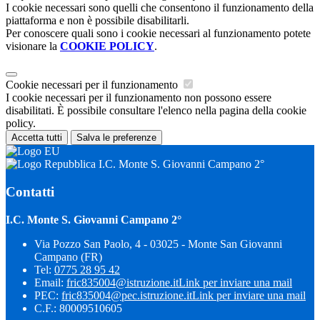
I cookie necessari sono quelli che consentono il funzionamento della
piattaforma e non è possibile disabilitarli.
Per conoscere quali sono i cookie necessari al funzionamento potete
visionare la
COOKIE POLICY
.
Cookie necessari per il funzionamento
I cookie necessari per il funzionamento non possono essere
disabilitati. È possibile consultare l'elenco nella pagina della cookie
policy.
Accetta tutti
Salva le preferenze
I.C. Monte S. Giovanni Campano 2°
Contatti
I.C. Monte S. Giovanni Campano 2°
Via Pozzo San Paolo, 4 - 03025 - Monte San Giovanni
Campano (FR)
Tel:
0775 28 95 42
Email:
fric835004@istruzione.it
Link per inviare una mail
PEC:
fric835004@pec.istruzione.it
Link per inviare una mail
C.F.: 80009510605