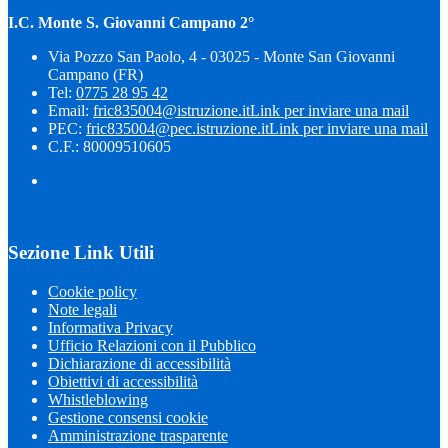
I.C. Monte S. Giovanni Campano 2°
Via Pozzo San Paolo, 4 - 03025 - Monte San Giovanni
Campano (FR)
Tel:
0775 28 95 42
Email:
fric835004@istruzione.it
Link per inviare una mail
PEC:
fric835004@pec.istruzione.it
Link per inviare una mail
C.F.: 80009510605
Sezione Link Utili
Cookie policy
Note legali
Informativa Privacy
Ufficio Relazioni con il Pubblico
Dichiarazione di accessibilità
Obiettivi di accessibilità
Whistleblowing
Gestione consensi cookie
Amministrazione trasparente