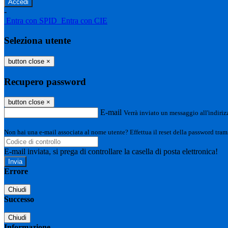
-
Entra con SPID
Entra con CIE
Seleziona utente
button close
×
Recupero password
button close
×
E-mail
Verrà inviato un messaggio all'indirizz
Non hai una e-mail associata al nome utente? Effettua il reset della password tram
E-mail inviata, si prega di controllare la casella di posta elettronica!
Errore
Chiudi
Successo
Chiudi
Informazione