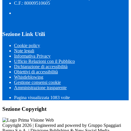
C.F.: 80009510605
Sezione Link Utili
Cookie policy
Note legali
Informativa Privacy
Ufficio Relazioni con il Pubblico
Dichiarazione di accessibilità
Obiettivi di accessibilità
Whistleblowing
Gestione consensi cookie
Amministrazione trasparente
Pagina visualizzata
1083
volte
Sezione Copyright
Copyright 2026 | Engineered and powered by Gruppo Spaggiari
Parma S.p.A. | Divisione Publishing & New Social Media