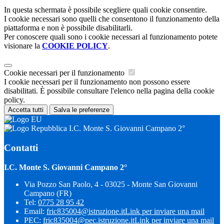
In questa schermata è possibile scegliere quali cookie consentire.
I cookie necessari sono quelli che consentono il funzionamento della
piattaforma e non è possibile disabilitarli.
Per conoscere quali sono i cookie necessari al funzionamento potete
visionare la
COOKIE POLICY
.
Cookie necessari per il funzionamento
I cookie necessari per il funzionamento non possono essere
disabilitati. È possibile consultare l'elenco nella pagina della cookie
policy.
Accetta tutti
Salva le preferenze
I.C. Monte S. Giovanni Campano 2°
Contatti
I.C. Monte S. Giovanni Campano 2°
Via Pozzo San Paolo, 4 - 03025 - Monte San Giovanni
Campano (FR)
Tel:
0775 28 95 42
Email:
fric835004@istruzione.it
Link per inviare una mail
PEC:
fric835004@pec.istruzione.it
Link per inviare una mail