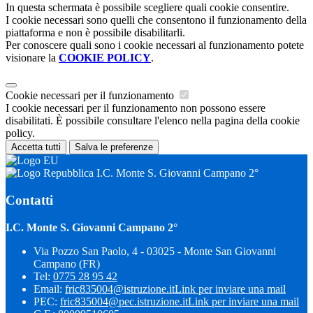
In questa schermata è possibile scegliere quali cookie consentire.
I cookie necessari sono quelli che consentono il funzionamento della
piattaforma e non è possibile disabilitarli.
Per conoscere quali sono i cookie necessari al funzionamento potete
visionare la
COOKIE POLICY
.
Cookie necessari per il funzionamento
I cookie necessari per il funzionamento non possono essere
disabilitati. È possibile consultare l'elenco nella pagina della cookie
policy.
Accetta tutti
Salva le preferenze
I.C. Monte S. Giovanni Campano 2°
Contatti
I.C. Monte S. Giovanni Campano 2°
Via Pozzo San Paolo, 4 - 03025 - Monte San Giovanni
Campano (FR)
Tel:
0775 28 95 42
Email:
fric835004@istruzione.it
Link per inviare una mail
PEC:
fric835004@pec.istruzione.it
Link per inviare una mail