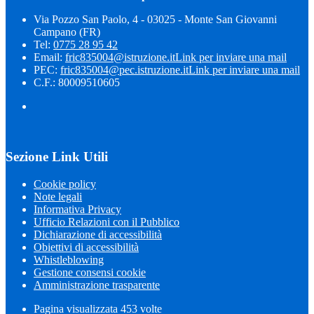
Via Pozzo San Paolo, 4 - 03025 - Monte San Giovanni
Campano (FR)
Tel:
0775 28 95 42
Email:
fric835004@istruzione.it
Link per inviare una mail
PEC:
fric835004@pec.istruzione.it
Link per inviare una mail
C.F.: 80009510605
Sezione Link Utili
Cookie policy
Note legali
Informativa Privacy
Ufficio Relazioni con il Pubblico
Dichiarazione di accessibilità
Obiettivi di accessibilità
Whistleblowing
Gestione consensi cookie
Amministrazione trasparente
Pagina visualizzata
453
volte