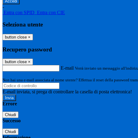
-
Entra con SPID
Entra con CIE
Seleziona utente
button close
×
Recupero password
button close
×
E-mail
Verrà inviato un messaggio all'indirizz
Non hai una e-mail associata al nome utente? Effettua il reset della password tram
E-mail inviata, si prega di controllare la casella di posta elettronica!
Errore
Chiudi
Successo
Chiudi
Informazione