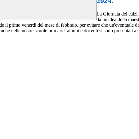
2024.
La Giornata dei calzin
da un'idea della maes
nza cade il primo venerdì del mese di febbraio, per evitare che un'eventual
nche nelle nostre scuole primarie alunni e docenti si sono presentati a sc