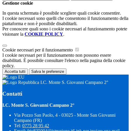
Gestione cookie
In questa schermata è possibile scegliere quali cookie consentire.
I cookie necessari sono quelli che consentono il funzionamento della
piattaforma e non è possibile disabilitarli.
Per conoscere quali sono i cookie necessari al funzionamento potete
visionare la
COOKIE POLICY
.
Cookie necessari per il funzionamento
I cookie necessari per il funzionamento non possono essere
disabilitati. È possibile consultare l'elenco nella pagina della cookie
policy.
Accetta tutti
Salva le preferenze
I.C. Monte S. Giovanni Campano 2°
Contatti
I.C. Monte S. Giovanni Campano 2°
Via Pozzo San Paolo, 4 - 03025 - Monte San Giovanni
Campano (FR)
Tel:
0775 28 95 42
Email:
fric835004@istruzione.it
Link per inviare una mail