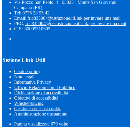
Via Pozzo San Paolo, 4 - 03025 - Monte San Giovanni
Campano (FR)
Tel:
0775 28 95 42
Email:
fric835004@istruzione.it
Link per inviare una mail
PEC:
fric835004@pec.istruzione.it
Link per inviare una mail
C.F.: 80009510605
Sezione Link Utili
Cookie policy
Note legali
Informativa Privacy
Ufficio Relazioni con il Pubblico
Dichiarazione di accessibilità
Obiettivi di accessibilità
Whistleblowing
Gestione consensi cookie
Amministrazione trasparente
Pagina visualizzata
679
volte