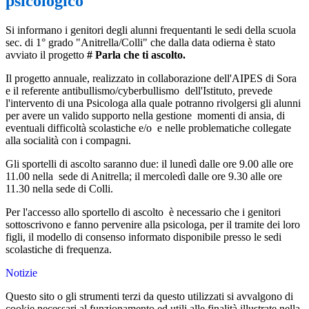
psicologico
Si informano i genitori degli alunni frequentanti le sedi della scuola
sec. di 1° grado "Anitrella/Colli" che dalla data odierna è stato
avviato il progetto
# Parla che ti ascolto.
Il progetto annuale, realizzato in collaborazione dell'AIPES di Sora
e il referente antibullismo/cyberbullismo dell'Istituto, prevede
l'intervento di una Psicologa alla quale potranno rivolgersi gli alunni
per avere un valido supporto nella gestione momenti di ansia, di
eventuali difficoltà scolastiche e/o e nelle problematiche collegate
alla socialità con i compagni.
Gli sportelli di ascolto saranno due: il lunedì dalle ore 9.00 alle ore
11.00 nella sede di Anitrella; il mercoledì dalle ore 9.30 alle ore
11.30 nella sede di Colli.
Per l'accesso allo sportello di ascolto è necessario che i genitori
sottoscrivono e fanno pervenire alla psicologa, per il tramite dei loro
figli, il modello di consenso informato disponibile presso le sedi
scolastiche di frequenza.
Notizie
Questo sito o gli strumenti terzi da questo utilizzati si avvalgono di
cookie necessari al funzionamento ed utili alle finalità illustrate nella