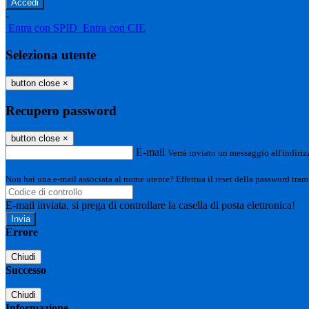
-
Entra con SPID
Entra con CIE
Seleziona utente
button close
×
Recupero password
button close
×
E-mail
Verrà inviato un messaggio all'indirizz
Non hai una e-mail associata al nome utente? Effettua il reset della password tram
E-mail inviata, si prega di controllare la casella di posta elettronica!
Errore
Chiudi
Successo
Chiudi
Informazione