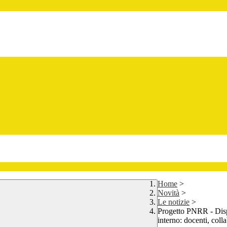
Home
>
Novità
>
Le notizie
>
Progetto PNRR - Disper
interno: docenti, coll