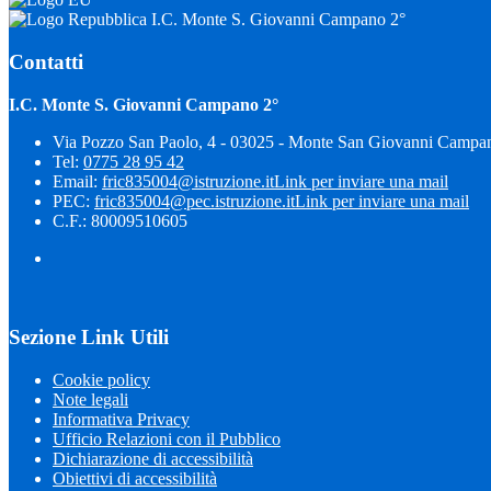
I.C. Monte S. Giovanni Campano 2°
Contatti
I.C. Monte S. Giovanni Campano 2°
Via Pozzo San Paolo, 4 - 03025 - Monte San Giovanni Campa
Tel:
0775 28 95 42
Email:
fric835004@istruzione.it
Link per inviare una mail
PEC:
fric835004@pec.istruzione.it
Link per inviare una mail
C.F.: 80009510605
Sezione Link Utili
Cookie policy
Note legali
Informativa Privacy
Ufficio Relazioni con il Pubblico
Dichiarazione di accessibilità
Obiettivi di accessibilità