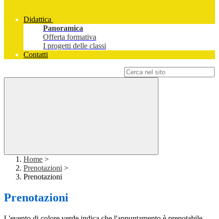
Didattica
Panoramica
Offerta formativa
I progetti delle classi
Contatti
Campo di ricerca per le pagine del sito
Home
>
Prenotazioni
>
Prenotazioni
Prenotazioni
L'evento di colore verde indica che l'appuntamento è prenotabile