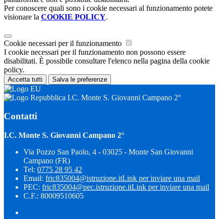
Per conoscere quali sono i cookie necessari al funzionamento potete
visionare la
COOKIE POLICY
.
Cookie necessari per il funzionamento
I cookie necessari per il funzionamento non possono essere
disabilitati. È possibile consultare l'elenco nella pagina della cookie
policy.
Accetta tutti
Salva le preferenze
I.C. Monte S. Giovanni Campano 2°
Contatti
I.C. Monte S. Giovanni Campano 2°
Via Pozzo San Paolo, 4 - 03025 - Monte San Giovanni
Campano (FR)
Tel:
0775 28 95 42
Email:
fric835004@istruzione.it
Link per inviare una mail
PEC:
fric835004@pec.istruzione.it
Link per inviare una mail
C.F.: 80009510605