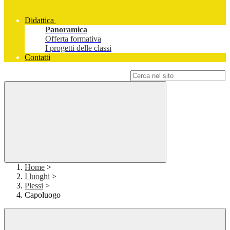
Didattica
Panoramica
Offerta formativa
I progetti delle classi
Contatti
Campo di ricerca per le pagine del sito
Home
>
I luoghi
>
Plessi
>
Capoluogo