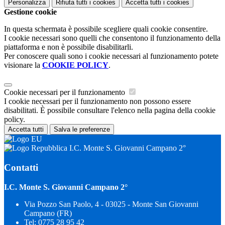
Personalizza
Rifiuta tutti
i cookies
Accetta tutti
i cookies
Gestione cookie
In questa schermata è possibile scegliere quali cookie consentire.
I cookie necessari sono quelli che consentono il funzionamento della
piattaforma e non è possibile disabilitarli.
Per conoscere quali sono i cookie necessari al funzionamento potete
visionare la
COOKIE POLICY
.
Cookie necessari per il funzionamento
I cookie necessari per il funzionamento non possono essere
disabilitati. È possibile consultare l'elenco nella pagina della cookie
policy.
Accetta tutti
Salva le preferenze
I.C. Monte S. Giovanni Campano 2°
Contatti
I.C. Monte S. Giovanni Campano 2°
Via Pozzo San Paolo, 4 - 03025 - Monte San Giovanni
Campano (FR)
Tel:
0775 28 95 42