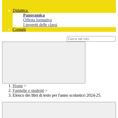
Didattica
Panoramica
Offerta formativa
I progetti delle classi
Contatti
Campo di ricerca per le pagine del sito
Home
>
Famiglie e studenti
>
Elenco dei libri di testo per l'anno scolastico 2024-25.