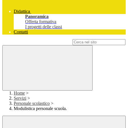
Didattica
Panoramica
Offerta formativa
I progetti delle classi
Contatti
Campo di ricerca per le pagine del sito
Home
>
Servizi
>
Personale scolastico
>
Modulistica personale scuola.