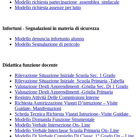
Modello richiesta partecipazione_assemblea_sindacale
Modello richiesta assenze per lutto
Infortuni - Segnalazioni in materia di sicurezza
Modello denuncia infortunio alunno
Modello Segnalazione di pericolo
Didattica funzione docente
Rilevazione Situazione Iniziale Scuola Sec. 1 Grado
Rilevazione Situazione Iniziale Scuola Primaria -Tabella
Valutazione Degli Apprendimenti -Griglia Sec. Di 1 Grado
Valutazione Degli Apprendimenti -Griglia Primaria
Registro Attività Delle Commissioni Interne
Richiesta Autorizzazione Viaggi D’istruzione – Visite
Guidate- Manifestazioni
Scheda Tecnica Richiesta Viaggi Istruzione- Visite Guidate_
Modello Domanda Funzione Strumentale
Modello Verbale Intersezione On- Line
Modello Verbale Interclasse Scuola Primaria On- Line
Modello Di Verbale Consiglio Di Classe 1° Grado On – Line