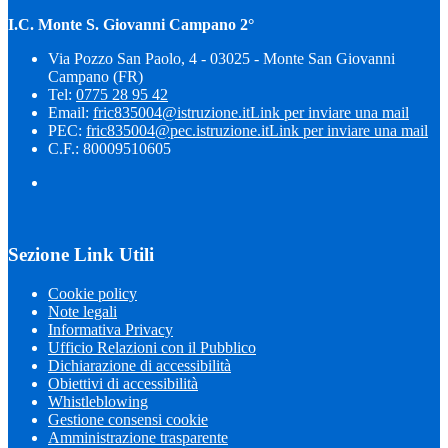
I.C. Monte S. Giovanni Campano 2°
Via Pozzo San Paolo, 4 - 03025 - Monte San Giovanni
Campano (FR)
Tel:
0775 28 95 42
Email:
fric835004@istruzione.it
Link per inviare una mail
PEC:
fric835004@pec.istruzione.it
Link per inviare una mail
C.F.: 80009510605
Sezione Link Utili
Cookie policy
Note legali
Informativa Privacy
Ufficio Relazioni con il Pubblico
Dichiarazione di accessibilità
Obiettivi di accessibilità
Whistleblowing
Gestione consensi cookie
Amministrazione trasparente