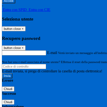
-
Entra con SPID
Entra con CIE
Seleziona utente
button close
×
Recupero password
button close
×
E-mail
Verrà inviato un messaggio all'indirizz
Non hai una e-mail associata al nome utente? Effettua il reset della password tram
E-mail inviata, si prega di controllare la casella di posta elettronica!
Errore
Chiudi
Successo
Chiudi
Informazione