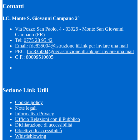
Contatti
I.C. Monte S. Giovanni Campano 2°
Via Pozzo San Paolo, 4 - 03025 - Monte San Giovanni
Campano (FR)
Tel:
0775 28 95 42
Email:
fric835004@istruzione.it
Link per inviare una mail
PEC:
fric835004@pec.istruzione.it
Link per inviare una mail
C.F.: 80009510605
Sezione Link Utili
Cookie policy
Note legali
Informativa Privacy
Ufficio Relazioni con il Pubblico
Dichiarazione di accessibilità
Obiettivi di accessibilità
Whistleblowing