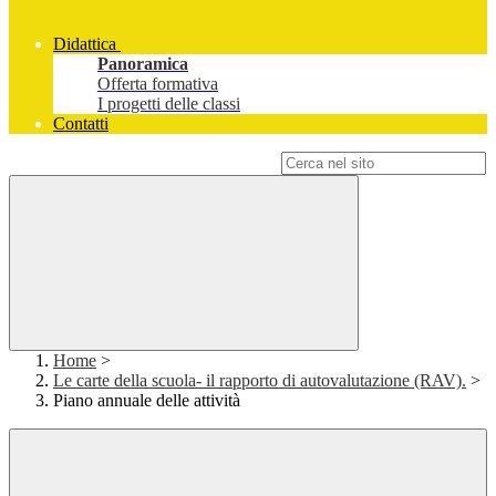
Didattica
Panoramica
Offerta formativa
I progetti delle classi
Contatti
Campo di ricerca per le pagine del sito
Home
>
Le carte della scuola- il rapporto di autovalutazione (RAV).
>
Piano annuale delle attività