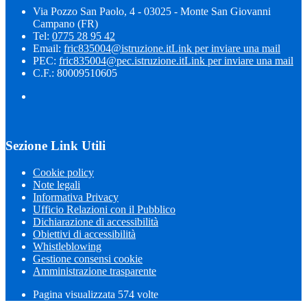
Via Pozzo San Paolo, 4 - 03025 - Monte San Giovanni
Campano (FR)
Tel:
0775 28 95 42
Email:
fric835004@istruzione.it
Link per inviare una mail
PEC:
fric835004@pec.istruzione.it
Link per inviare una mail
C.F.: 80009510605
Sezione Link Utili
Cookie policy
Note legali
Informativa Privacy
Ufficio Relazioni con il Pubblico
Dichiarazione di accessibilità
Obiettivi di accessibilità
Whistleblowing
Gestione consensi cookie
Amministrazione trasparente
Pagina visualizzata
574
volte