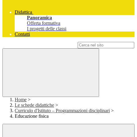
Didattica
Panoramica
Offerta formativa
I progetti delle classi
Contatti
Campo di ricerca per le pagine del sito
Home
>
Le schede didattiche
>
Curriculo d'Istituto – Programmazioni disciplinari
>
Educazione fisica