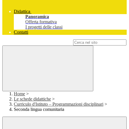
Didattica
Panoramica
Offerta formativa
I progetti delle classi
Contatti
Campo di ricerca per le pagine del sito
Home
>
Le schede didattiche
>
Curriculo d'Istituto – Programmazioni disciplinari
>
Seconda lingua comunitaria