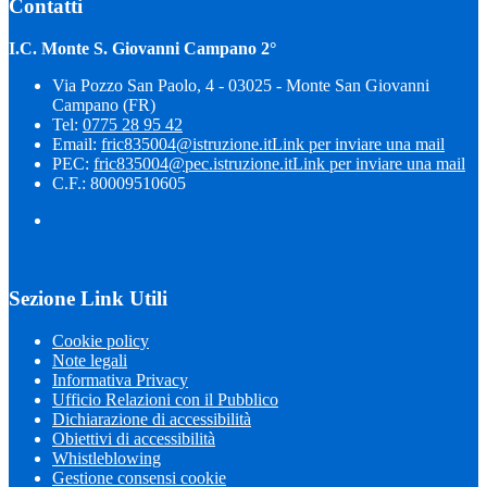
Contatti
I.C. Monte S. Giovanni Campano 2°
Via Pozzo San Paolo, 4 - 03025 - Monte San Giovanni
Campano (FR)
Tel:
0775 28 95 42
Email:
fric835004@istruzione.it
Link per inviare una mail
PEC:
fric835004@pec.istruzione.it
Link per inviare una mail
C.F.: 80009510605
Sezione Link Utili
Cookie policy
Note legali
Informativa Privacy
Ufficio Relazioni con il Pubblico
Dichiarazione di accessibilità
Obiettivi di accessibilità
Whistleblowing
Gestione consensi cookie