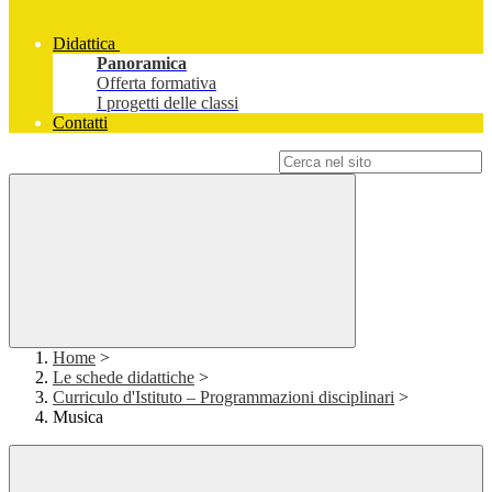
Didattica
Panoramica
Offerta formativa
I progetti delle classi
Contatti
Campo di ricerca per le pagine del sito
Home
>
Le schede didattiche
>
Curriculo d'Istituto – Programmazioni disciplinari
>
Musica