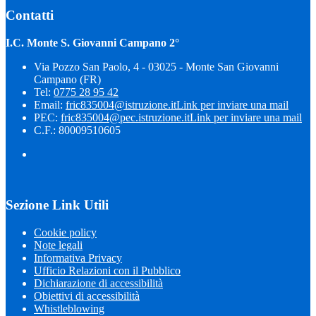
Contatti
I.C. Monte S. Giovanni Campano 2°
Via Pozzo San Paolo, 4 - 03025 - Monte San Giovanni
Campano (FR)
Tel:
0775 28 95 42
Email:
fric835004@istruzione.it
Link per inviare una mail
PEC:
fric835004@pec.istruzione.it
Link per inviare una mail
C.F.: 80009510605
Sezione Link Utili
Cookie policy
Note legali
Informativa Privacy
Ufficio Relazioni con il Pubblico
Dichiarazione di accessibilità
Obiettivi di accessibilità
Whistleblowing