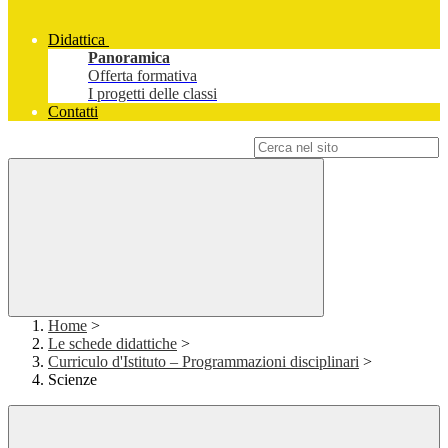
Didattica
Panoramica
Offerta formativa
I progetti delle classi
Contatti
Campo di ricerca per le pagine del sito
Home
>
Le schede didattiche
>
Curriculo d'Istituto – Programmazioni disciplinari
>
Scienze